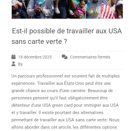
Est-il possible de travailler aux USA
sans carte verte ?
18 décembre 2025
Commentaires fermés
sur
Est-
By
il
Un parcours professionnel est souvent fait de multiples
possible
de
expériences. Travailler aux États-Unis peut être une
travailler
grande chance au cours d’une carrière. Beaucoup de
aux
personnes pensent qu’il faut obligatoirement être
USA
détenteur d’une USA green card pour immigrer aux USA
sans
et y travailler. Il existe pourtant des alternatives
carte
verte
permettant de
travailler aux USA sans carte verte
. Nous
?
allons aborder dans cet article, les différentes options