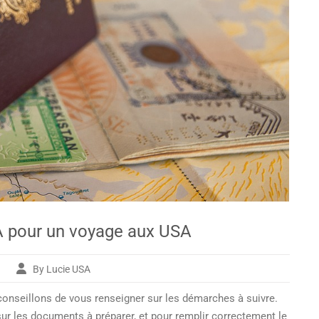
A pour un voyage aux USA
By Lucie USA
ur
nformations
onseillons de vous renseigner sur les démarches à suivre.
uestionnaire
STA
ur les documents à préparer, et pour remplir correctement le