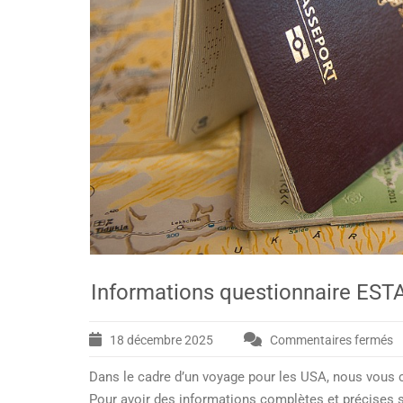
Informations questionnaire EST
18 décembre 2025
Commentaires fermés
s
I
Dans le cadre d’un voyage pour les USA, nous vous c
q
E
Pour avoir des informations complètes et précises s