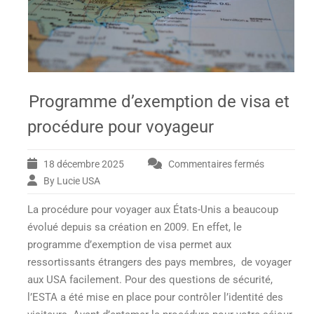
Programme d’exemption de visa et
procédure pour voyageur
18 décembre 2025
Commentaires fermés
sur
Programm
By Lucie USA
d’exemptio
La procédure pour voyager aux États-Unis a beaucoup
de
visa
évolué depuis sa création en 2009. En effet, le
et
programme d’exemption de visa permet aux
procédure
ressortissants étrangers des pays membres, de voyager
pour
aux USA facilement. Pour des questions de sécurité,
voyageur
l’ESTA a été mise en place pour contrôler l’identité des