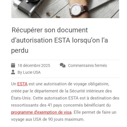
Récupérer son document
d’autorisation ESTA lorsqu’on l’a
perdu
18 décembre 2025
Commentaires fermés
sur
Récupérer
By Lucie USA
son
Un
ESTA
est une autorisation de voyage obligatoire,
document
d’autorisat
créée par le département de la Sécurité intérieure des
ESTA
États-Unis. Cette autorisation ESTA est à destination des
lorsqu’on
ressortissants des 41 pays concernés bénéficiant du
l’a
programme d’exemption de visa
. Elle permet de faire un
perdu
voyage aux USA de 90 jours maximum.