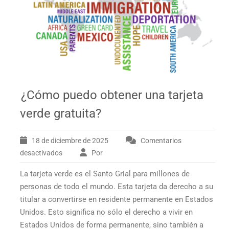
¿Cómo puedo obtener una tarjeta
verde gratuita?
18 de diciembre de 2025
Comentarios
desactivados
Por
en
¿Cómo
La tarjeta verde es el Santo Grial para millones de
puedo
obtener
personas de todo el mundo. Esta tarjeta da derecho a su
una
titular a convertirse en residente permanente en Estados
tarjeta
Unidos. Esto significa no sólo el derecho a vivir en
verde
Estados Unidos de forma permanente, sino también a
gratuita?