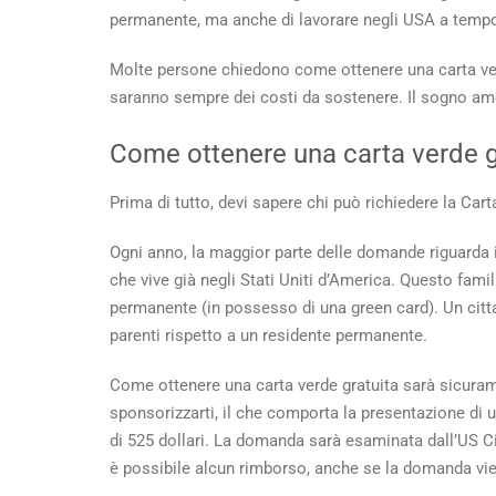
un
permanente, ma anche di lavorare negli USA a tempo 
car
ver
Molte persone chiedono
come ottenere una carta ve
gra
saranno sempre dei costi da sostenere. Il sogno am
Come ottenere una carta verde g
Prima di tutto, devi sapere chi può richiedere la Cart
Ogni anno, la maggior parte delle domande riguarda i
che vive già negli Stati Uniti d’America. Questo fam
permanente (in possesso di una green card). Un cit
parenti rispetto a un residente permanente.
Come ottenere una carta verde gratuita
sarà sicuram
sponsorizzarti, il che comporta la presentazione di
di 525 dollari. La domanda sarà esaminata dall’US C
è possibile alcun rimborso, anche se la domanda vie