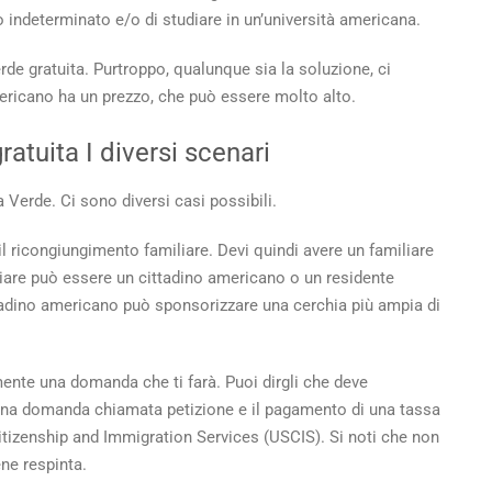
a
indeterminato e/o di studiare in un’università americana.
ta
de
rde gratuita.
Purtroppo, qualunque sia la soluzione, ci
tuita?
ericano ha un prezzo, che può essere molto alto.
ratuita
I diversi scenari
a Verde. Ci sono diversi casi possibili.
l ricongiungimento familiare. Devi quindi avere un familiare
iliare può essere un cittadino americano o un residente
tadino americano può sponsorizzare una cerchia più ampia di
ente una domanda che ti farà. Puoi dirgli che deve
 una domanda chiamata petizione e il pagamento di una tassa
itizenship and Immigration Services (USCIS). Si noti che non
ne respinta.