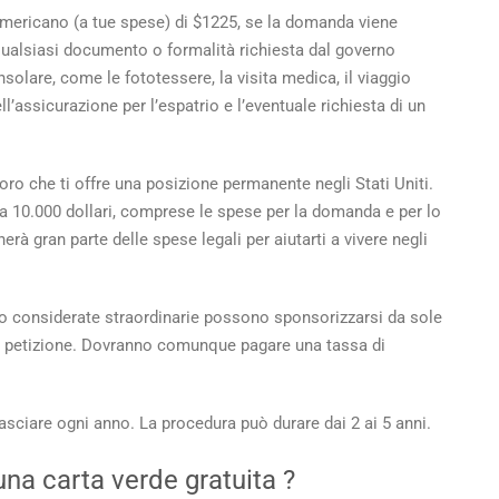
o americano (a tue spese) di $1225, se la domanda viene
ualsiasi documento o formalità richiesta dal governo
solare, come le fototessere, la visita medica, il viaggio
l’assicurazione per l’espatrio e l’eventuale richiesta di un
ro che ti offre una posizione permanente negli Stati Uniti.
ia 10.000 dollari, comprese le spese per la domanda e per lo
erà gran parte delle spese legali per aiutarti a vivere negli
o considerate straordinarie possono sponsorizzarsi da sole
i petizione. Dovranno comunque pagare una tassa di
asciare ogni anno. La procedura può durare dai 2 ai 5 anni.
una carta verde gratuita
?