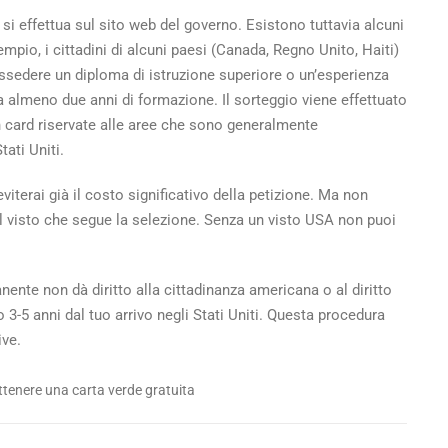
si effettua sul sito web del governo. Esistono tuttavia alcuni
empio, i cittadini di alcuni paesi (Canada, Regno Unito, Haiti)
sedere un diploma di istruzione superiore o un’esperienza
a almeno due anni di formazione. Il sorteggio viene effettuato
n card riservate alle aree che sono generalmente
ati Uniti.
iterai già il costo significativo della petizione. Ma non
del visto che segue la selezione. Senza un visto USA non puoi
ente non dà diritto alla cittadinanza americana o al diritto
o 3-5 anni dal tuo arrivo negli Stati Uniti. Questa procedura
ive.
tenere una carta verde gratuita