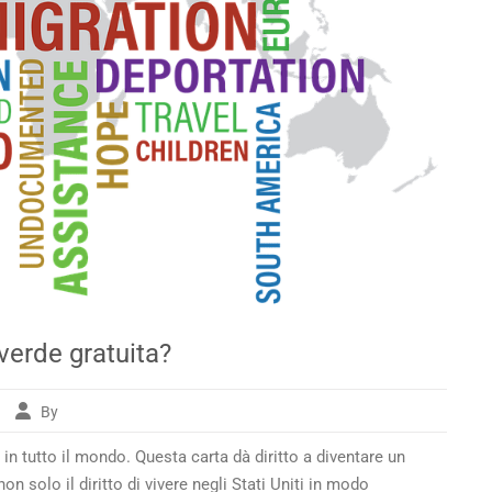
erde gratuita?
By
me
 in tutto il mondo. Questa carta dà diritto a diventare un
sso
enere
on solo il diritto di vivere negli Stati Uniti in modo