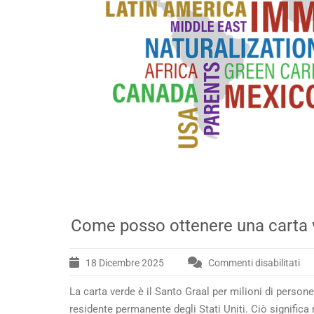
Come posso ottenere una carta v
18 Dicembre 2025
Commenti disabilitati
su
Co
La carta verde è il Santo Graal per milioni di persone
po
ott
residente permanente degli Stati Uniti. Ciò significa n