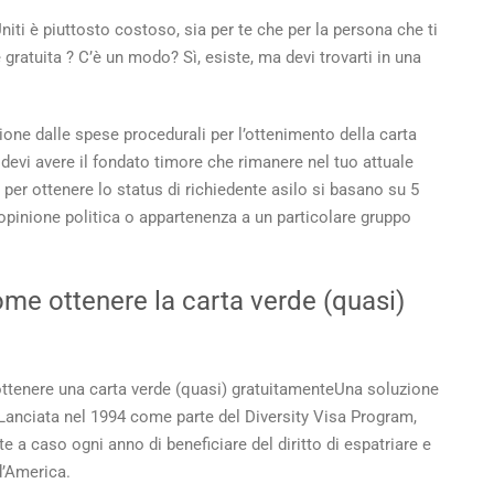
ti è piuttosto costoso, sia per te che per la persona che ti
 gratuita
? C’è un modo? Sì, esiste, ma devi trovarti in una
nzione dalle spese procedurali per l’ottenimento della carta
, devi avere il fondato timore che rimanere nel tuo attuale
i per ottenere lo status di richiedente asilo si basano su 5
, opinione politica o appartenenza a un particolare gruppo
me ottenere la carta verde
(quasi)
ttenere una carta verde
(quasi)
gratuitamente
Una soluzione
 Lanciata nel 1994 come parte del Diversity Visa Program,
 a caso ogni anno di beneficiare del diritto di espatriare e
d’America.