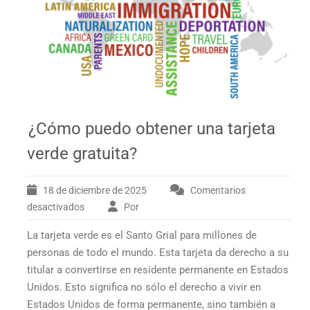
¿Cómo puedo obtener una tarjeta
verde gratuita?
18 de diciembre de 2025
Comentarios
desactivados
Por
en
¿Cómo
La tarjeta verde es el Santo Grial para millones de
puedo
obtener
personas de todo el mundo. Esta tarjeta da derecho a su
una
titular a convertirse en residente permanente en Estados
tarjeta
Unidos. Esto significa no sólo el derecho a vivir en
verde
Estados Unidos de forma permanente, sino también a
gratuita?