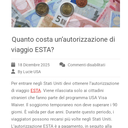
Quanto costa un’autorizzazione di
viaggio ESTA?
18 Dicembre 2025
Commenti disabilitati
su
Quanto
By Lucie USA
costa
Per entrare negli Stati Uniti devi ottenere l’autorizzazione
un’autorizza
di
di viaggio
ESTA
. Viene rilasciata solo ai cittadini
viaggio
stranieri che fanno parte del programma USA Visa
ESTA?
Waiver. Il soggiorno temporaneo non deve superare i 90
giorni. È valida per due anni. Durante questo periodo, i
viaggiatori possono recarsi più volte negli Stati Uniti.
L’autorizzazione ESTA è a pagamento, in seguito alla