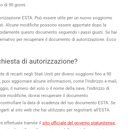
cumento
o di 90 giorni.
orizzazione
orizzazione ESTA. Può essere utile per un nuovo soggiorno
TA
nti. Alcune modifiche possono essere apportate dopo la
apidamente questo documento seguendo i passi giusti. Se hai
ternativo per recuperare il documento di autorizzazione. Ecco
so
ichiesta di autorizzazione?
di recarti negli Stati Uniti per diversi soggiorni fino a 90
, puoi aggiornare alcune informazioni, come l’indirizzo e-mail,
gio, il numero del volo o il nome della nave, l’indirizzo di
ueste modifiche, dovrai recuperare il documento
 controllare la data di scadenza del tuo documento ESTA. Se
arti al sito web che hai utilizzato per registrarti all’ESTA.
 effettuate tramite il
sito ufficiale del governo statunitense
,