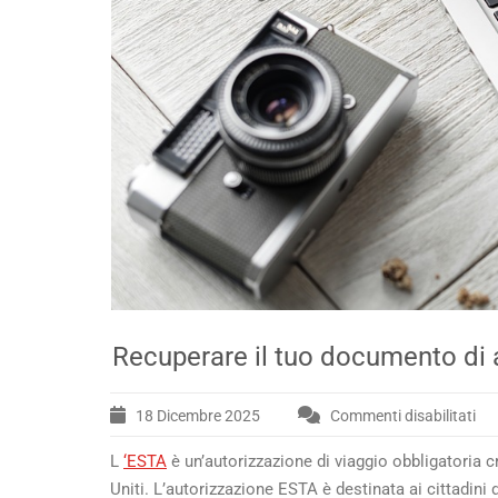
Recuperare il tuo documento di 
18 Dicembre 2025
Commenti disabilitati
su
Re
L
‘ESTA
è un’autorizzazione di viaggio obbligatoria c
il
tuo
Uniti. L’autorizzazione ESTA è destinata ai cittadini 