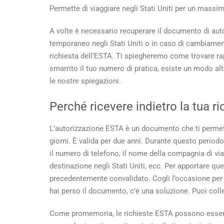
do
Permette di viaggiare negli Stati Uniti per un massim
di
aut
A volte è necessario recuperare il documento di aut
ES
temporaneo negli Stati Uniti o in caso di cambiame
se
richiesta dell’ESTA. Ti spiegheremo come trovare r
lo
smarrito il tuo numero di pratica, esiste un modo al
hai
per
le nostre spiegazioni.
Perché ricevere indietro la tua r
L’autorizzazione ESTA è un documento che ti permette 
giorni. È valida per due anni. Durante questo periodo
il numero di telefono, il nome della compagnia di viag
destinazione negli Stati Uniti, ecc. Per apportare q
precedentemente convalidato. Cogli l’occasione per
hai perso il documento, c’è una soluzione. Puoi colleg
Come promemoria, le richieste ESTA possono essere