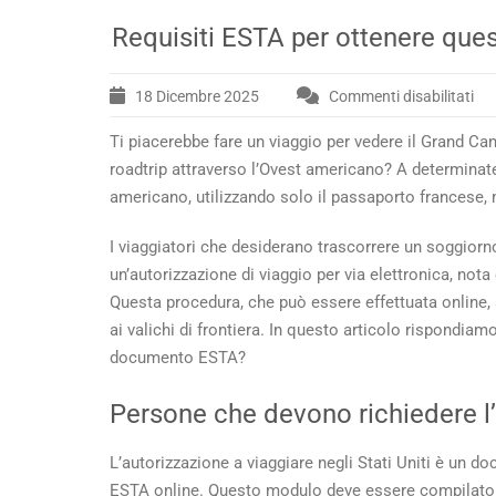
Requisiti ESTA per ottenere que
18 Dicembre 2025
Commenti disabilitati
su
Req
Ti piacerebbe fare un viaggio per vedere il Grand Ca
ES
per
roadtrip attraverso l’Ovest americano? A determinate 
ott
americano, utilizzando solo il passaporto francese, 
qu
do
I viaggiatori che desiderano trascorrere un soggio
e
un’autorizzazione di viaggio per via elettronica, no
rec
Questa procedura, che può essere effettuata online,
neg
ai valichi di frontiera. In questo articolo rispondia
US
documento ESTA?
Persone che devono richiedere l’
L’autorizzazione a viaggiare negli Stati Uniti è un d
ESTA online. Questo modulo deve essere compilato a