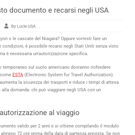
sto documento e recarsi negli USA
By Lucie USA
uisiti
nyon o le cascate del Niagara? Oppure vorresti fare un
TA
condizioni, è possibile recarsi negli Stati Uniti senza visto
enere
ma è necessaria un’autorizzazione specifica.
esto
cumento
rno temporaneo sul suolo americano dovranno richiedere
ta come
ESTA
(Electronic System for Travel Authorization).
arsi
aumenta la sicurezza
dei trasporti e riduce i tempi di attesa
li
mo alla domanda: chi può viaggiare negli USA con un
A
autorizzazione al viaggio
ocumento valido per 2 anni e si ottiene compilando il modulo
lmeno 72 ore prima della data di partenza prevista. Se non