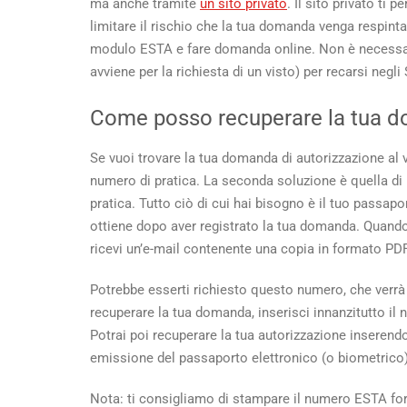
ma anche tramite
un sito privato
. Il sito privato ti 
limitare il rischio che la tua domanda venga respint
modulo ESTA e fare domanda online. Non è necessari
avviene per la richiesta di un visto) per recarsi negli 
Come posso recuperare la tua 
Se vuoi trovare la tua domanda di autorizzazione al via
numero di pratica. La seconda soluzione è quella di 
pratica. Tutto ciò di cui hai bisogno è il tuo passa
ottiene dopo aver registrato la tua domanda. Quando 
ricevi un’e-mail contenente una copia in formato PDF
Potrebbe esserti richiesto questo numero, che verrà u
recuperare la tua domanda, inserisci innanzitutto il 
Potrai poi recuperare la tua autorizzazione inserendo 
emissione del passaporto elettronico (o biometrico) 
Nota: ti consigliamo di stampare il numero ESTA for