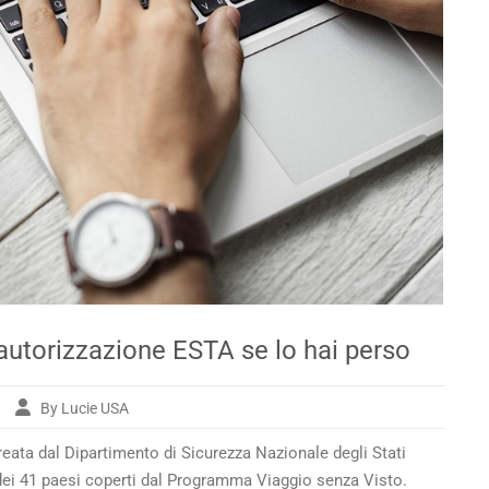
autorizzazione ESTA se lo hai perso
By Lucie USA
cuperare
reata dal Dipartimento di Sicurezza Nazionale degli Stati
dei 41 paesi coperti dal
Programma Viaggio senza Visto
.