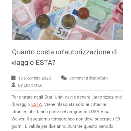
Quanto costa un’autorizzazione di
viaggio ESTA?
18 Dicembre 2025
Commenti disabilitati
su
Quanto
By Lucie USA
costa
Per entrare negli Stati Uniti devi ottenere l’autorizzazione
un’autorizza
di
di viaggio
ESTA
. Viene rilasciata solo ai cittadini
viaggio
stranieri che fanno parte del programma USA Visa
ESTA?
Waiver. Il soggiorno temporaneo non deve superare i 90
giorni. È valida per due anni. Durante questo periodo, i