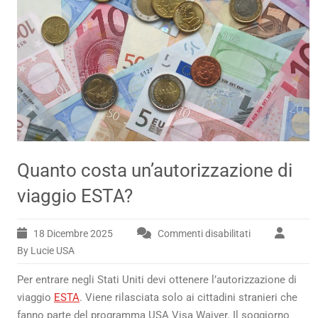
Quanto costa un’autorizzazione di
viaggio ESTA?
18 Dicembre 2025
Commenti disabilitati
su
Quanto
By Lucie USA
costa
Per entrare negli Stati Uniti devi ottenere l’autorizzazione di
un’autorizzazi
di
viaggio
ESTA
. Viene rilasciata solo ai cittadini stranieri che
viaggio
fanno parte del programma USA Visa Waiver. Il soggiorno