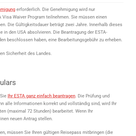
Wie
hmigung
erforderlich. Die Genehmigung wird nur
viel
kostet
SA Visa Waiver Program teilnehmen. Sie müssen einen
eine
n. Die Gültigkeitsdauer beträgt zwei Jahre. Innerhalb dieses
ESTA-
e in den USA absolvieren. Die Beantragung der ESTA-
Reisegenehmigung?
den beschlossen haben, eine Bearbeitungsgebühr zu erheben.
en Sicherheit des Landes.
ulars
 Sie
Ihr ESTA ganz einfach beantragen
. Die Prüfung und
nn alle Informationen korrekt und vollständig sind, wird Ihr
ten (maximal 72 Stunden) bearbeitet. Wenn Ihr
inen neuen Antrag stellen.
n, müssen Sie Ihren gültigen Reisepass mitbringen (die