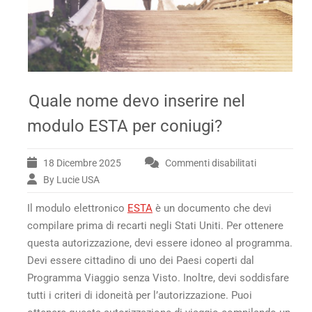
Quale nome devo inserire nel
modulo ESTA per coniugi?
18 Dicembre 2025
Commenti disabilitati
su
Quale
By Lucie USA
nome
Il modulo elettronico
ESTA
è un documento che devi
devo
inserire
compilare prima di recarti negli Stati Uniti. Per ottenere
nel
questa autorizzazione, devi essere idoneo al programma.
modulo
Devi essere cittadino di uno dei Paesi coperti dal
ESTA
Programma Viaggio senza Visto. Inoltre, devi soddisfare
per
tutti i criteri di idoneità per l’autorizzazione. Puoi
coniugi?