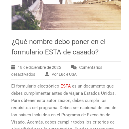
¿Qué nombre debo poner en el
formulario ESTA de casado?
18 de diciembre de 2025
Comentarios
desactivados
Por Lucie USA
en
¿Qué
El formulario electrónico
ESTA
es un documento que
nombre
debo
debes cumplimentar antes de viajar a Estados Unidos.
poner
Para obtener esta autorización, debes cumplir los
en
requisitos del programa. Debes ser nacional de uno de
el
los países incluidos en el Programa de Exención de
formulario
Visado. Además, debes cumplir todos los criterios de
ESTA