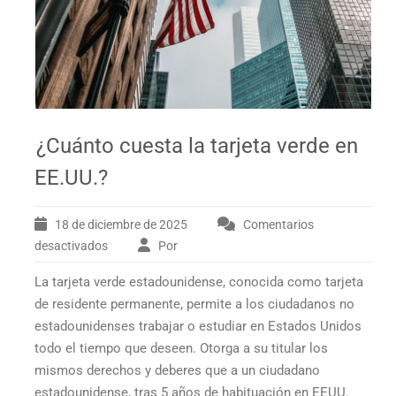
¿Cuánto cuesta la tarjeta verde en
EE.UU.?
18 de diciembre de 2025
Comentarios
desactivados
Por
en
¿Cuánto
La tarjeta verde estadounidense, conocida como tarjeta
cuesta
la
de residente permanente, permite a los ciudadanos no
tarjeta
estadounidenses trabajar o estudiar en Estados Unidos
verde
todo el tiempo que deseen. Otorga a su titular los
en
mismos derechos y deberes que a un ciudadano
EE.UU.?
estadounidense, tras 5 años de habituación en EEUU.