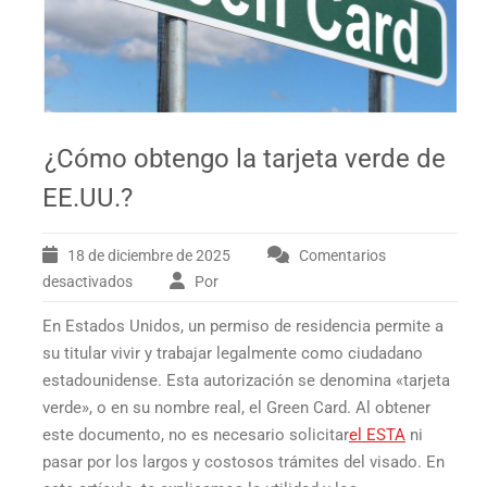
¿Cómo obtengo la tarjeta verde de
EE.UU.?
18 de diciembre de 2025
Comentarios
desactivados
Por
en
¿Cómo
En Estados Unidos, un permiso de residencia permite a
obtengo
la
su titular vivir y trabajar legalmente como ciudadano
tarjeta
estadounidense. Esta autorización se denomina «tarjeta
verde
verde», o en su nombre real, el
Green Card
. Al obtener
de
este documento, no es necesario solicitar
el ESTA
ni
EE.UU.?
pasar por los largos y costosos trámites del visado. En