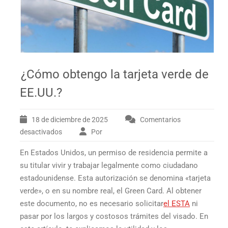
¿Cómo obtengo la tarjeta verde de
EE.UU.?
18 de diciembre de 2025
Comentarios
desactivados
Por
en
¿Cómo
En Estados Unidos, un permiso de residencia permite a
obtengo
la
su titular vivir y trabajar legalmente como ciudadano
tarjeta
estadounidense. Esta autorización se denomina «tarjeta
verde
verde», o en su nombre real, el
Green Card
. Al obtener
de
este documento, no es necesario solicitar
el ESTA
ni
EE.UU.?
pasar por los largos y costosos trámites del visado. En