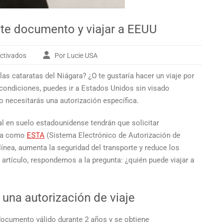
ste documento y viajar a EEUU
ctivados
Por Lucie USA
en
Requisitos
las cataratas del Niágara? ¿O te gustaría hacer un viaje por
ESTA
para
condiciones, puedes ir a Estados Unidos sin visado
obtener
o necesitarás una autorización específica.
este
documento
l en suelo estadounidense tendrán que solicitar
y
ida como
ESTA
(Sistema Electrónico de Autorización de
viajar
línea,
aumenta la seguridad
del transporte y reduce los
a
 artículo, respondemos a la pregunta: ¿quién puede viajar a
EEUU
 una autorización de viaje
documento válido durante 2 años y se obtiene