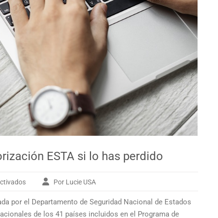
ización ESTA si lo has perdido
ctivados
Por Lucie USA
en
Recuperar
reada por el Departamento de Seguridad Nacional de Estados
tu
documento
acionales de los 41 países incluidos en el
Programa de