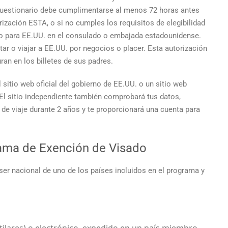
cuestionario debe cumplimentarse al menos 72 horas antes
torización ESTA, o si no cumples los requisitos de elegibilidad
ado para EE.UU. en el consulado o embajada estadounidense.
tar o viajar a EE.UU. por negocios o placer. Esta autorización
an en los billetes de sus padres.
l sitio web oficial del gobierno de EE.UU. o un sitio web
El sitio independiente también comprobará tus datos,
n de viaje durante 2 años y te proporcionará una cuenta para
ama de Exención de Visado
 ser nacional de uno de los países incluidos en el programa y
tilares) o electrónico, expedido en un país miembro