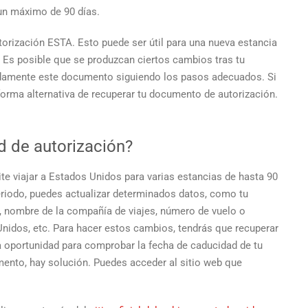
de
 un máximo de 90 días.
autorización
ESTA
orización ESTA. Esto puede ser útil para una nueva estancia
si
 Es posible que se produzcan ciertos cambios tras tu
lo
idamente este documento siguiendo los pasos adecuados. Si
has
forma alternativa de recuperar tu documento de autorización.
perdido
ud de autorización?
e viajar a Estados Unidos para varias estancias de hasta 90
eriodo, puedes actualizar determinados datos, como tu
o, nombre de la compañía de viajes, número de vuelo o
Unidos, etc. Para hacer estos cambios, tendrás que recuperar
 oportunidad para comprobar la fecha de caducidad de tu
ento, hay solución. Puedes acceder al sitio web que