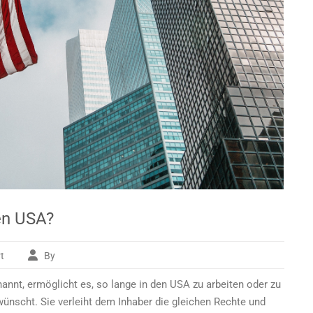
en USA?
t
By
für
Was
nnt, ermöglicht es, so lange in den USA zu arbeiten oder zu
kostet
die
wünscht. Sie verleiht dem Inhaber die gleichen Rechte und