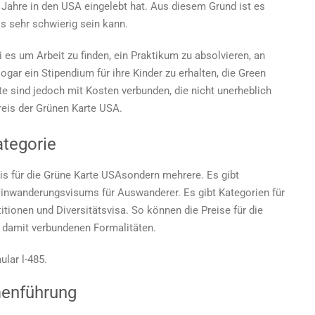
Grüne
 Jahre in den USA eingelebt hat. Aus diesem Grund ist es
Karte
ls sehr schwierig sein kann.
in
den
es um Arbeit zu finden, ein Praktikum zu absolvieren, an
USA?
ogar ein Stipendium für ihre Kinder zu erhalten, die Green
e sind jedoch mit Kosten verbunden, die nicht unerheblich
reis der Grünen Karte USA.
tegorie
is für die Grüne Karte USA
sondern mehrere. Es gibt
Einwanderungsvisums für Auswanderer. Es gibt Kategorien für
itionen und Diversitätsvisa. So können die
Preise für die
n damit verbundenen Formalitäten.
lar l-485.
menführung