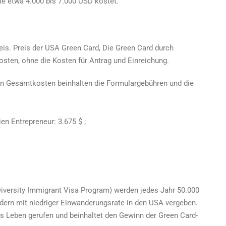
e etwa 4.000 bis 7.000 USD kostet.
eis.
Preis der USA Green Card,
Die Green Card durch
sten, ohne die Kosten für Antrag und Einreichung.
n Gesamtkosten beinhalten die Formulargebühren und die
ien Entrepreneur: 3.675 $ ;
iversity Immigrant Visa Program) werden jedes Jahr 50.000
dern mit niedriger Einwanderungsrate in den USA vergeben.
 Leben gerufen und beinhaltet den Gewinn der Green Card-