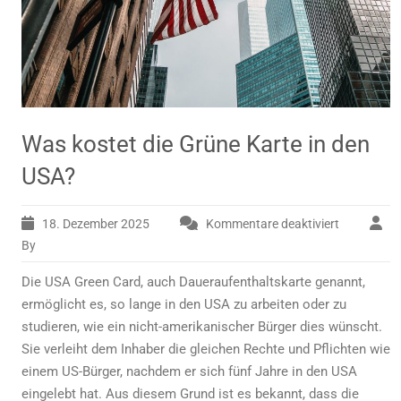
Was kostet die Grüne Karte in den
USA?
18. Dezember 2025
Kommentare deaktiviert
für
Was
By
kostet
Die USA Green Card, auch Daueraufenthaltskarte genannt,
die
Grüne
ermöglicht es, so lange in den USA zu arbeiten oder zu
Karte
studieren, wie ein nicht-amerikanischer Bürger dies wünscht.
in
Sie verleiht dem Inhaber die gleichen Rechte und Pflichten wie
den
einem US-Bürger, nachdem er sich fünf Jahre in den USA
USA?
eingelebt hat. Aus diesem Grund ist es bekannt, dass die