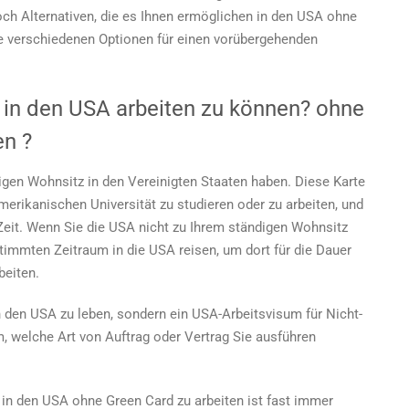
in
och Alternativen, die es Ihnen ermöglichen
in den USA ohne
den
die verschiedenen Optionen für einen vorübergehenden
USA
ohne
Grüne
in den USA arbeiten zu können?
ohne
Karte
zu
en
?
arbeiten?
igen Wohnsitz in den Vereinigten Staaten haben. Diese Karte
amerikanischen Universität zu studieren oder zu arbeiten, und
Zeit. Wenn Sie die USA nicht zu Ihrem ständigen Wohnsitz
immten Zeitraum in die USA reisen, um dort für die Dauer
beiten.
n den USA zu leben, sondern ein USA-Arbeitsvisum für Nicht-
, welche Art von Auftrag oder Vertrag Sie ausführen
d
in den USA ohne Green Card zu arbeiten
ist fast immer