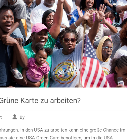
Grüne Karte zu arbeiten?
t
By
für
Ist
fahrungen. In den USA zu arbeiten kann eine große Chance im
es
möglich,
dass sie eine USA Green Card benötigen, um in die USA