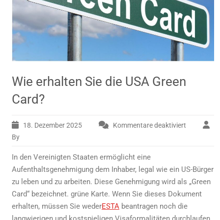
Wie erhalten Sie die USA Green
Card?
18. Dezember 2025
Kommentare deaktiviert
für
Wie
By
erhalten
In den Vereinigten Staaten ermöglicht eine
Sie
die
Aufenthaltsgenehmigung dem Inhaber, legal wie ein US-Bürger
USA
zu leben und zu arbeiten. Diese Genehmigung wird als „Green
Green
Card“ bezeichnet.
grüne Karte
. Wenn Sie dieses Dokument
Card?
erhalten, müssen Sie weder
ESTA
beantragen noch die
langwierigen und kostspieligen Visaformalitäten durchlaufen.