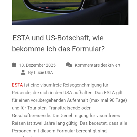
ESTA und US-Botschaft, wie
bekomme ich das Formular?
18. Dezember 2025
Kommentare deaktiviert
By Lucie USA
für
ESTA
ESTA
ist eine visumfreie Reisegenehmigung für
und
US-
Reisende, die sich in den USA aufhalten. Das ESTA gilt
Botschaft,
für einen vorübergehenden Aufenthalt (maximal 90 Tage)
wie
und für Touristen, Transitreisende oder
bekomme
Geschäftsreisende. Die Genehmigung für visumfreies
ich
Reisen ist zwei Jahre lang gültig. Das bedeutet, dass alle
das
Formular?
Personen mit diesem Formular berechtigt sind,