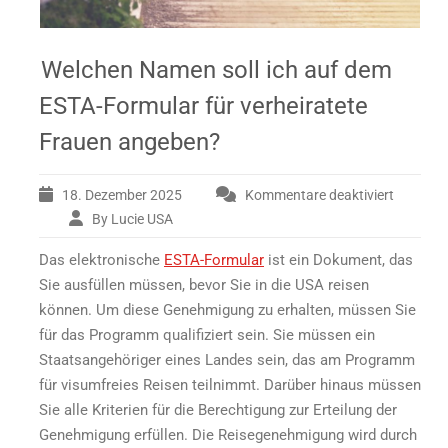
Welchen Namen soll ich auf dem
ESTA-Formular für verheiratete
Frauen angeben?
18. Dezember 2025
Kommentare deaktiviert
By Lucie USA
für
Welchen
Das elektronische
ESTA-Formular
ist ein Dokument, das
Namen
soll
Sie ausfüllen müssen, bevor Sie in die USA reisen
ich
können. Um diese Genehmigung zu erhalten, müssen Sie
auf
für das Programm qualifiziert sein. Sie müssen ein
dem
Staatsangehöriger eines Landes sein, das am Programm
ESTA-
für visumfreies Reisen teilnimmt. Darüber hinaus müssen
Formular
für
Sie alle Kriterien für die Berechtigung zur Erteilung der
verheiratete
Genehmigung erfüllen. Die Reisegenehmigung wird durch