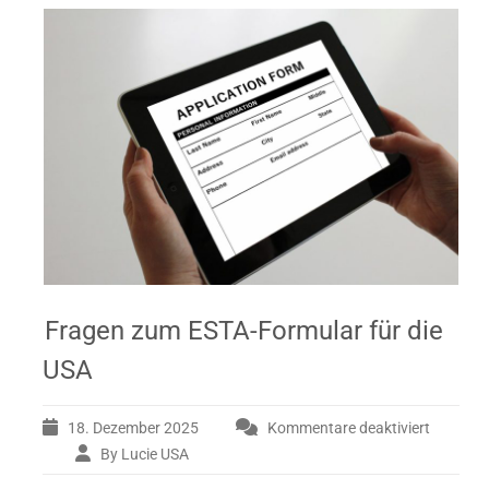
Fragen zum ESTA-Formular für die
USA
18. Dezember 2025
Kommentare deaktiviert
By Lucie USA
für
Fragen