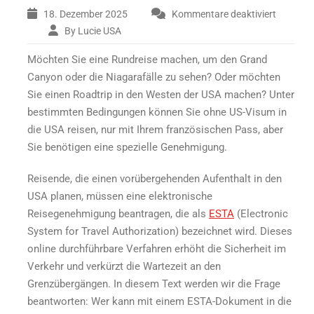
18. Dezember 2025
Kommentare deaktiviert
By Lucie USA
für
Die
Möchten Sie eine Rundreise machen, um den Grand
ESTA-
Bedingungen
Canyon oder die Niagarafälle zu sehen? Oder möchten
für
Sie einen Roadtrip in den Westen der USA machen? Unter
den
bestimmten Bedingungen können Sie ohne US-Visum in
Erhalt
die USA reisen, nur mit Ihrem französischen Pass, aber
dieses
Sie benötigen eine spezielle Genehmigung.
Dokuments
und
Reisende, die einen vorübergehenden Aufenthalt in den
die
Reise
USA planen, müssen eine elektronische
in
Reisegenehmigung beantragen, die als
ESTA
(Electronic
die
System for Travel Authorization) bezeichnet wird. Dieses
USA
online durchführbare Verfahren
erhöht die Sicherheit
im
Verkehr und verkürzt die Wartezeit an den
Grenzübergängen. In diesem Text werden wir die Frage
beantworten: Wer kann mit einem ESTA-Dokument in die