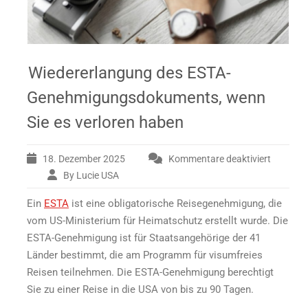
Wiedererlangung des ESTA-
Genehmigungsdokuments, wenn
Sie es verloren haben
18. Dezember 2025
Kommentare deaktiviert
By Lucie USA
für
Wiedererlangung
Ein
ESTA
ist eine obligatorische Reisegenehmigung, die
des
ESTA-
vom US-Ministerium für Heimatschutz erstellt wurde. Die
Genehmigungsdokuments,
ESTA-Genehmigung ist für Staatsangehörige der 41
wenn
Länder bestimmt, die am
Programm für visumfreies
Sie
Reisen
teilnehmen. Die ESTA-Genehmigung berechtigt
es
Sie zu einer Reise in die USA von bis zu 90 Tagen.
verloren
haben