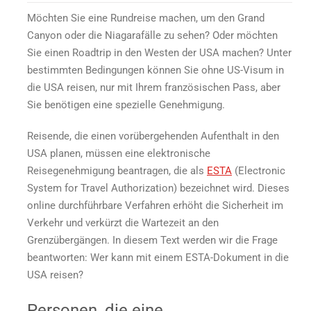
Die
Möchten Sie eine Rundreise machen, um den Grand
ESTA-
Bedingungen
Canyon oder die Niagarafälle zu sehen? Oder möchten
für
Sie einen Roadtrip in den Westen der USA machen? Unter
den
bestimmten Bedingungen können Sie ohne US-Visum in
Erhalt
die USA reisen, nur mit Ihrem französischen Pass, aber
dieses
Sie benötigen eine spezielle Genehmigung.
Dokuments
und
Reisende, die einen vorübergehenden Aufenthalt in den
die
Reise
USA planen, müssen eine elektronische
in
Reisegenehmigung beantragen, die als
ESTA
(Electronic
die
System for Travel Authorization) bezeichnet wird. Dieses
USA
online durchführbare Verfahren
erhöht die Sicherheit
im
Verkehr und verkürzt die Wartezeit an den
Grenzübergängen. In diesem Text werden wir die Frage
beantworten: Wer kann mit einem ESTA-Dokument in die
USA reisen?
Personen, die eine