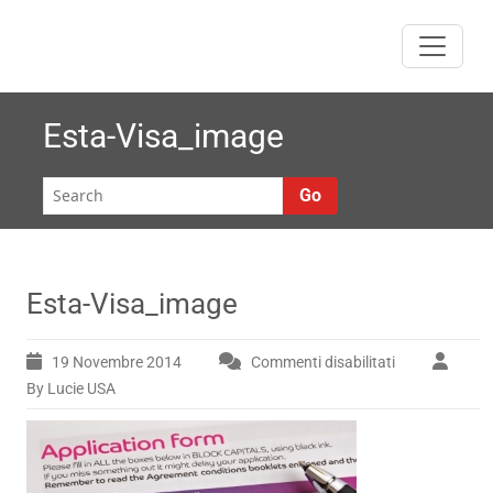
Skip
to
content
Esta-Visa_image
Go
Esta-Visa_image
19 Novembre 2014
Commenti disabilitati
su
Esta-
By Lucie USA
Visa_image