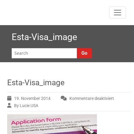
Skip
to
content
Esta-Visa_image
Go
Esta-Visa_image
19. November 2014
Kommentare deaktiviert
für
Esta-
By Lucie USA
Visa_imag