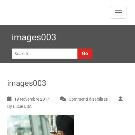
Skip
to
content
images003
Go
images003
19 Novembre 2014
Commenti disabilitati
su
images003
By Lucie USA