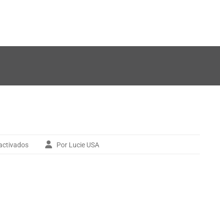
activados
Por Lucie USA
en
images003