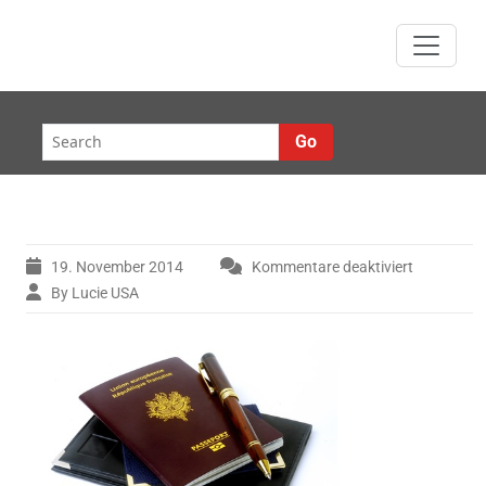
Skip
to
content
Go
19. November 2014
Kommentare deaktiviert
für
By Lucie USA