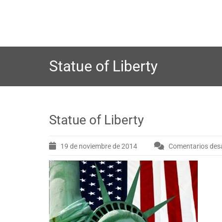
Saltar
al
contenido
Statue of Liberty
Statue of Liberty
19 de noviembre de 2014
Comentarios des